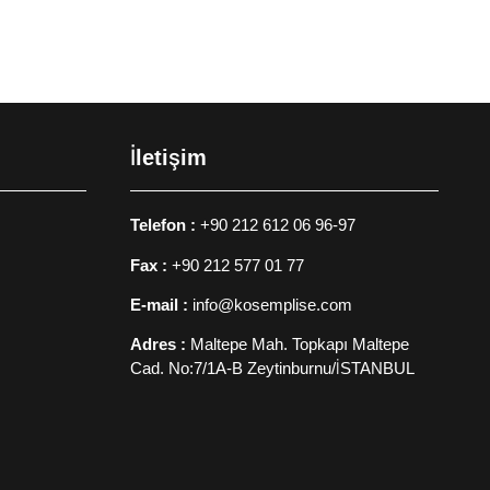
İletişim
Telefon :
+90 212 612 06 96-97
Fax :
+90 212 577 01 77
E-mail :
info@kosemplise.com
Adres :
Maltepe Mah. Topkapı Maltepe
Cad. No:7/1A-B Zeytinburnu/İSTANBUL