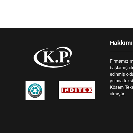
Hakkımı
Firmamız mak
başlamış ol
edinmiş old
yılında teks
Kösem Teks
almıştır.