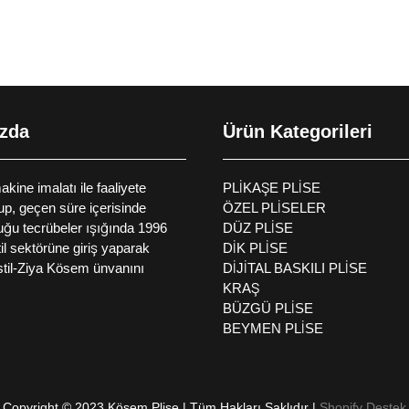
zda
Ürün Kategorileri
ine imalatı ile faaliyete
PLİKAŞE PLİSE
up, geçen süre içerisinde
ÖZEL PLİSELER
uğu tecrübeler ışığında 1996
DÜZ PLİSE
til sektörüne giriş yaparak
DİK PLİSE
til-Ziya Kösem ünvanını
DİJİTAL BASKILI PLİSE
KRAŞ
BÜZGÜ PLİSE
BEYMEN PLİSE
Copyright © 2023 Kösem Plise | Tüm Hakları Saklıdır |
Shopify Destek